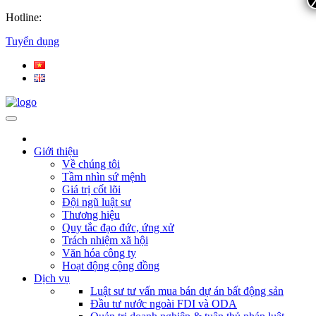
Hotline:
Tuyển dụng
Giới thiệu
Về chúng tôi
Tầm nhìn sứ mệnh
Giá trị cốt lõi
Đội ngũ luật sư
Thương hiệu
Quy tắc đạo đức, ứng xử
Trách nhiệm xã hội
Văn hóa công ty
Hoạt động cộng đồng
Dịch vụ
Luật sư tư vấn mua bán dự án bất động sản
Đầu tư nước ngoài FDI và ODA