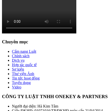
Chuyên mục
Cẩm nang Luật
Chính sách
Dịch vụ
Hợp tác quốc tế
Sự kiện
Thư viện Ảnh
Tin tức hoạt động
Tuyển dụng
Video
CÔNG TY LUẬT TNHH ONEKEY & PARTNERS
Người đại diện: Hà Kim Tâm
Giấy ĐKHĐ: 01071016/TP/ĐKHĐ ngày cấp 21/04/2014