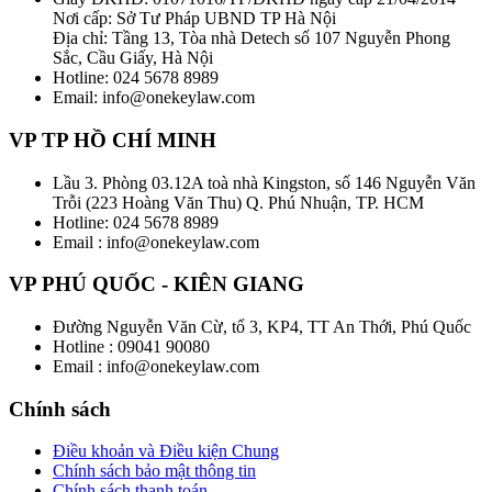
Nơi cấp: Sở Tư Pháp UBND TP Hà Nội
Địa chỉ: Tầng 13, Tòa nhà Detech số 107 Nguyễn Phong
Sắc, Cầu Giấy, Hà Nội
Hotline: 024 5678 8989
Email: info@onekeylaw.com
VP TP HỒ CHÍ MINH
Lầu 3. Phòng 03.12A toà nhà Kingston, số 146 Nguyễn Văn
Trỗi (223 Hoàng Văn Thu) Q. Phú Nhuận, TP. HCM
Hotline: 024 5678 8989
Email : info@onekeylaw.com
VP PHÚ QUỐC - KIÊN GIANG
Đường Nguyễn Văn Cừ, tổ 3, KP4, TT An Thới, Phú Quốc
Hotline : 09041 90080
Email : info@onekeylaw.com
Chính sách
Điều khoản và Điều kiện Chung
Chính sách bảo mật thông tin
Chính sách thanh toán