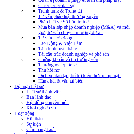
Quản trị doanh nghiệp & tuân thủ pháp luật
Các vụ việc dân sự
Tranh tụng & Trọng tài
Tư vấn pháp luật thường xuyên
Pháp luật về Sở hữu trí tuệ
Mua bán sáp nhập doanh nghiệp (M&A) và môi
giới, tư vấn chuyển nhượng dự án
Tư vấn Hợp đồng
Lao Động & Việc Làm
Tài chính ngân hàng
Tái cấu trúc doanh nghiệp và phá sản
Chứng khoán và thị trường vốn
Thương mại quốc tế
Thu hồi nợ
Dịch vụ đào tạo, bổ trợ kiến thức pháp luật.
Hàng hải & vận tải biển
Đội ngũ luật sư
Luật sư thành viên
Ban lãnh đạo
Hội đồng chuyên môn
Khối nghiệp vụ
Hoạt động
Hội thảo
Sự kiện
Cẩm nang Luật