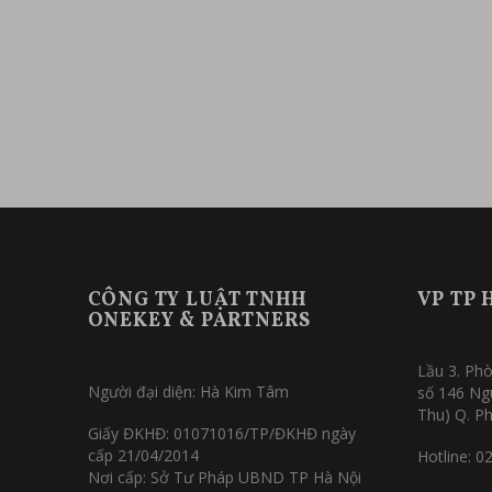
CÔNG TY LUẬT TNHH
VP TP 
ONEKEY & PARTNERS
Lầu 3. Phò
Người đại diện: Hà Kim Tâm
số 146 Ng
Thu) Q. P
Giấy ĐKHĐ: 01071016/TP/ĐKHĐ ngày
cấp 21/04/2014
Hotline: 0
Nơi cấp: Sở Tư Pháp UBND TP Hà Nội