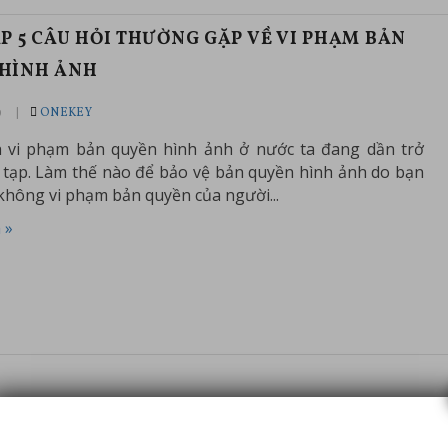
ÁP 5 CÂU HỎI THƯỜNG GẶP VỀ VI PHẠM BẢN
HÌNH ẢNH
9
ONEKEY
h vi phạm bản quyền hình ảnh ở nước ta đang dần trở
tạp. Làm thế nào để bảo vệ bản quyền hình ảnh do bạn
 không vi phạm bản quyền của người...
 »
ĐĂNG KÝ NHÃN HIỆU NGAY HÔM NAY