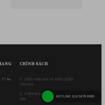
GIANG
CHÍNH SÁCH
, TT An
ĐIỀU KHOẢN VÀ ĐIỀU KIỆN
CHUNG
CHÍNH SÁCH BẢO MẬT THÔNG
HOTLINE: 024 5678 8989
TIN