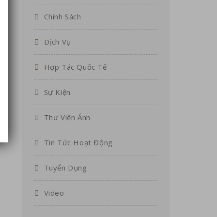
Chính Sách
Dịch Vụ
Hợp Tác Quốc Tế
Sự Kiện
Thư Viện Ảnh
Tin Tức Hoạt Động
Tuyển Dụng
Video