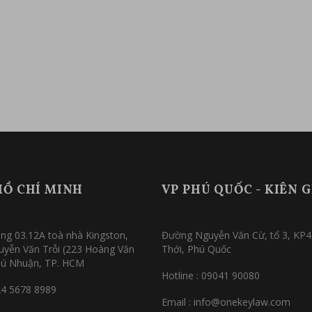
HỒ CHÍ MINH
VP PHÚ QUỐC - KIÊN 
ng 03.12A toà nhà Kingston,
Đường Nguyễn Văn Cừ, tổ 3, KP4
uyễn Văn Trỗi (223 Hoàng Văn
Thới, Phú Quốc
hú Nhuận, TP. HCM
Hotline : 09041 90080
24 5678 8989
Email : info@onekeylaw.com