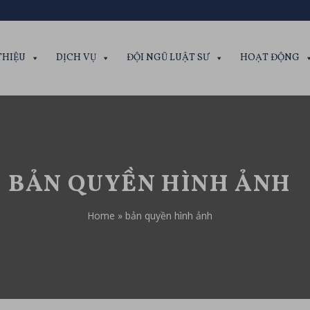
THIỆU
DỊCH VỤ
ĐỘI NGŨ LUẬT SƯ
HOẠT ĐỘNG
BẢN QUYỀN HÌNH ẢNH
Home
»
bản quyền hình ảnh