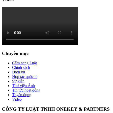
Chuyên mục
Cẩm nang Luật
Chính sách
Dịch vụ
Hợp tác quốc tế
Sự kiện
Thư viện Ảnh
Tin tức hoạt động
Tuyển dụng
Video
CÔNG TY LUẬT TNHH ONEKEY & PARTNERS