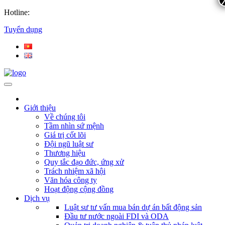
Hotline:
Tuyển dụng
Giới thiệu
Về chúng tôi
Tầm nhìn sứ mệnh
Giá trị cốt lõi
Đội ngũ luật sư
Thương hiệu
Quy tắc đạo đức, ứng xử
Trách nhiệm xã hội
Văn hóa công ty
Hoạt động cộng đồng
Dịch vụ
Luật sư tư vấn mua bán dự án bất động sản
Đầu tư nước ngoài FDI và ODA