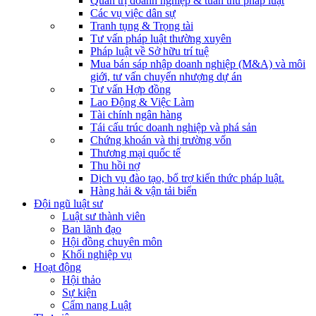
Quản trị doanh nghiệp & tuân thủ pháp luật
Các vụ việc dân sự
Tranh tụng & Trọng tài
Tư vấn pháp luật thường xuyên
Pháp luật về Sở hữu trí tuệ
Mua bán sáp nhập doanh nghiệp (M&A) và môi
giới, tư vấn chuyển nhượng dự án
Tư vấn Hợp đồng
Lao Động & Việc Làm
Tài chính ngân hàng
Tái cấu trúc doanh nghiệp và phá sản
Chứng khoán và thị trường vốn
Thương mại quốc tế
Thu hồi nợ
Dịch vụ đào tạo, bổ trợ kiến thức pháp luật.
Hàng hải & vận tải biển
Đội ngũ luật sư
Luật sư thành viên
Ban lãnh đạo
Hội đồng chuyên môn
Khối nghiệp vụ
Hoạt động
Hội thảo
Sự kiện
Cẩm nang Luật