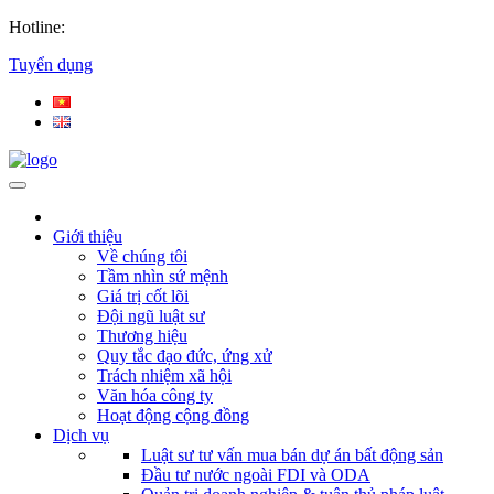
Hotline:
Tuyển dụng
Giới thiệu
Về chúng tôi
Tầm nhìn sứ mệnh
Giá trị cốt lõi
Đội ngũ luật sư
Thương hiệu
Quy tắc đạo đức, ứng xử
Trách nhiệm xã hội
Văn hóa công ty
Hoạt động cộng đồng
Dịch vụ
Luật sư tư vấn mua bán dự án bất động sản
Đầu tư nước ngoài FDI và ODA