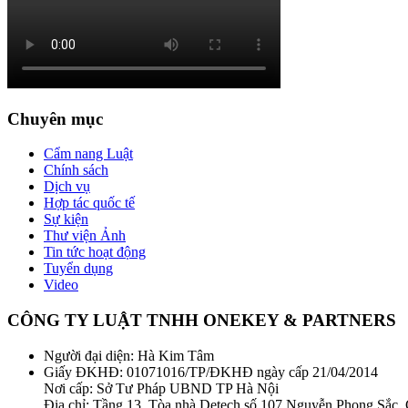
Chuyên mục
Cẩm nang Luật
Chính sách
Dịch vụ
Hợp tác quốc tế
Sự kiện
Thư viện Ảnh
Tin tức hoạt động
Tuyển dụng
Video
CÔNG TY LUẬT TNHH ONEKEY & PARTNERS
Người đại diện: Hà Kim Tâm
Giấy ĐKHĐ: 01071016/TP/ĐKHĐ ngày cấp 21/04/2014
Nơi cấp: Sở Tư Pháp UBND TP Hà Nội
Địa chỉ: Tầng 13, Tòa nhà Detech số 107 Nguyễn Phong Sắc,