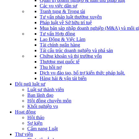
Quản trị doanh nghiệp & tuân thủ pháp luật
Các vụ việc dân sự
Tranh tụng & Trọng tài
Tư vấn pháp luật thường xuyên
Pháp luật về Sở hữu trí tuệ
Mua bán sáp nhập doanh nghiệp (M&A) và môi gi
Tư vấn Hợp đồng
Lao Động & Việc Làm
Tài chính ngân hàng
Tái cấu trúc doanh nghiệp và phá sản
Chứng khoán và thị trường vốn
Thương mại quốc tế
Thu hồi nợ
Dịch vụ đào tạo, bổ trợ kiến thức pháp luật.
Hàng hải & vận tải biển
Đội ngũ luật sư
Luật sư thành viên
Ban lãnh đạo
Hội đồng chuyên môn
Khối nghiệp vụ
Hoạt động
Hội thảo
Sự kiện
Cẩm nang Luật
Thư viện