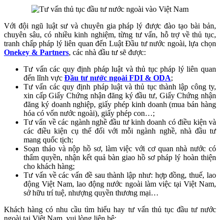
Với đội ngũ luật sư và chuyên gia pháp lý được đào tạo bài bản,
chuyên sâu, có nhiều kinh nghiệm, từng tư vấn, hỗ trợ về thủ tục,
tranh chấp pháp lý liên quan đến Luật Đầu tư nước ngoài, lựa chọn
Onekey & Partners
, các nhà đầu tư sẽ được:
Tư vấn các quy định pháp luật và thủ tục pháp lý liên quan
đến lĩnh vực
Đầu tư nước ngoài FDI & ODA
;
Tư vấn các quy định pháp luật và thủ tục thành lập công ty,
xin cấp Giấy Chứng nhận đăng ký đầu tư, Giấy Chứng nhận
đăng ký doanh nghiệp, giấy phép kinh doanh (mua bán hàng
hóa có vốn nước ngoài), giấy phép con…;
Tư vấn về các ngành nghề đầu tư kinh doanh có điều kiện và
các điều kiện cụ thể đối với mỗi ngành nghề, nhà đầu tư
mang quốc tịch;
Soạn thảo và nộp hồ sơ, làm việc với cơ quan nhà nước có
thẩm quyền, nhận kết quả bàn giao hồ sơ pháp lý hoàn thiện
cho khách hàng;
Tư vấn về các vấn đề sau thành lập như: hợp đồng, thuế, lao
động Việt Nam, lao động nước ngoài làm việc tại Việt Nam,
sở hữu trí tuệ, nhượng quyền thương mại…
Khách hàng có nhu cầu tìm hiểu hay tư vấn thủ tục đầu tư nước
ngoài tại Việt Nam, vui lòng liên hệ: