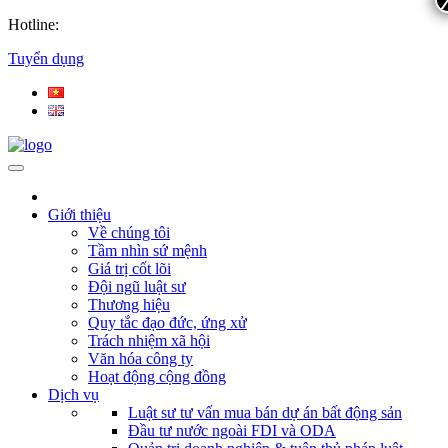
Hotline:
Tuyển dụng
Giới thiệu
Về chúng tôi
Tầm nhìn sứ mệnh
Giá trị cốt lõi
Đội ngũ luật sư
Thương hiệu
Quy tắc đạo đức, ứng xử
Trách nhiệm xã hội
Văn hóa công ty
Hoạt động cộng đồng
Dịch vụ
Luật sư tư vấn mua bán dự án bất động sản
Đầu tư nước ngoài FDI và ODA