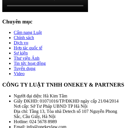
Chuyên mục
Cẩm nang Luật
Chính sách
Dịch vụ
Hợp tác quốc tế
Sự kiện
Thư viện Ảnh
Tin tức hoạt động
Tuyển dụng
Video
CÔNG TY LUẬT TNHH ONEKEY & PARTNERS
Người đại diện: Hà Kim Tâm
Giấy ĐKHĐ: 01071016/TP/ĐKHĐ ngày cấp 21/04/2014
Nơi cấp: Sở Tư Pháp UBND TP Hà Nội
Địa chỉ: Tầng 13, Tòa nhà Detech số 107 Nguyễn Phong
Sắc, Cầu Giấy, Hà Nội
Hotline: 024 5678 8989
Email: info@onekeylaw.com