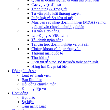
Quản trị doanh nghiệp & tuân thủ pháp luật
Các vụ việc dân sự
Tranh tụng & Trọng tài
Tư vấn pháp luật thường xuyên
Pháp luật về Sở hữu trí tuệ
Mua bán sáp nhập doanh nghiệp (M&A) và môi
giới, tư vấn chuyển nhượng dự án
Tư vấn Hợp đồng
Lao Động & Việc Làm
Tài chính ngân hàng
Tái cấu trúc doanh nghiệp và phá sản
Chứng khoán và thị trường vốn
Thương mại quốc tế
Thu hồi nợ
Dịch vụ đào tạo, bổ trợ kiến thức pháp luật.
Hàng hải & vận tải biển
Đội ngũ luật sư
Luật sư thành viên
Ban lãnh đạo
Hội đồng chuyên môn
Khối nghiệp vụ
Hoạt động
Hội thảo
Sự kiện
Cẩm nang Luật