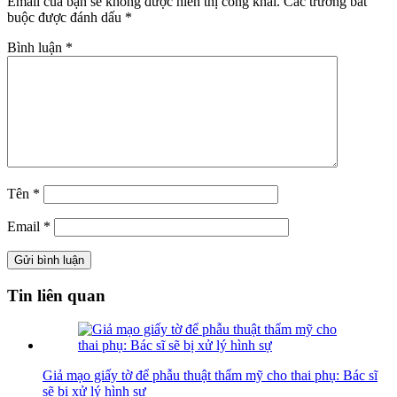
Email của bạn sẽ không được hiển thị công khai.
Các trường bắt
buộc được đánh dấu
*
Bình luận
*
Tên
*
Email
*
Tin liên quan
Giả mạo giấy tờ để phẫu thuật thẩm mỹ cho thai phụ: Bác sĩ
sẽ bị xử lý hình sự